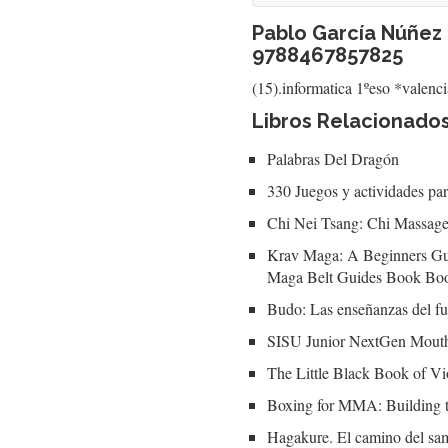
Pablo García Núñez 
9788467857825
(15).informatica 1ºeso *valenc
Libros Relacionado
Palabras Del Dragón
330 Juegos y actividades par
Chi Nei Tsang: Chi Massage 
Krav Maga: A Beginners Gui
Maga Belt Guides Book Book
Budo: Las enseñanzas del f
SISU Junior NextGen Mout
The Little Black Book of 
Boxing for MMA: Building t
Hagakure. El camino del s