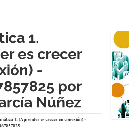
ica 1.
er es crecer
xión) -
7857825 por
arcía Núñez
mática 1. (Aprender es crecer en conexión) -
467857825