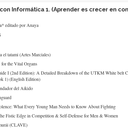
con Informática 1. (Aprender es crecer en con
ia* editado por Anaya
s
a el tatami (Artes Marciales)
for the Vital Organs
de I (2nd Edition): A Detailed Breakdown of the UTKM White belt C
 1) (English Edition)
undador del Aikido
hguard
Violence: What Every Young Man Needs to Know About Fighting
he Fistic Edge in Competition & Self-Defense for Men & Women
amurái (CLAVE)