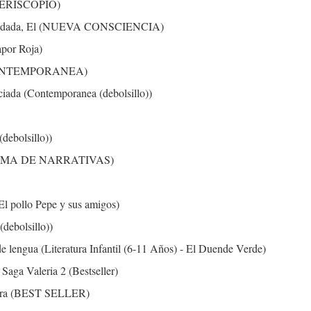
 (PERISCOPIO)
 oxidada, El (NUEVA CONSCIENCIA)
apor Roja)
(CONTEMPORANEA)
iada (Contemporanea (debolsillo))
debolsillo))
ORAMA DE NARRATIVAS)
(El pollo Pepe y sus amigos)
debolsillo))
 de lengua (Literatura Infantil (6-11 Años) - El Duende Verde)
Saga Valeria 2 (Bestseller)
rdura (BEST SELLER)