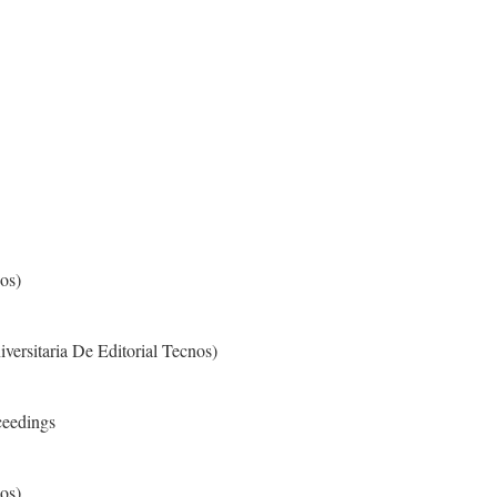
os)
versitaria De Editorial Tecnos)
ceedings
os)