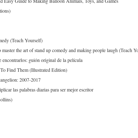
nd Easy Guide to Making Balloon Animals, Toys, and Games
tions)
medy (Teach Yourself)
 master the art of stand up comedy and making people laugh (Teach Yo
encontrarlos: guión original de la película
To Find Them (Illustrated Edition)
angelion: 2007-2017
licar las palabras diarias para ser mejor escritor
ollins)