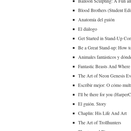
Balloon Sculpting: A Fun a
Blood Brothers (Student Edi
Anatomía del guión
El diálogo
Get Started in Stand-Up Co
Be a Great Stand-up: How to
Animales fantásticos y dónde 
Fantastic Beasts And Where 
The Art of Neon Genesis Ev
Escribir mejor: O cómo multip
I'll be there for you (HarperC
El guión. Story
Chaplin: His Life And Art
The Art of Trollhunters