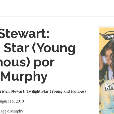
Stewart:
t Star (Young
ous) por
 Murphy
risten Stewart: Twilight Star (Young and Famous)
ugust 15, 2010
aggie Murphy