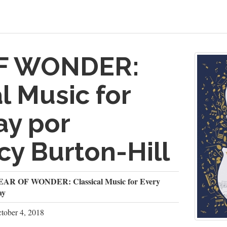
F WONDER:
l Music for
ay por
y Burton-Hill
EAR OF WONDER: Classical Music for Every
ay
tober 4, 2018