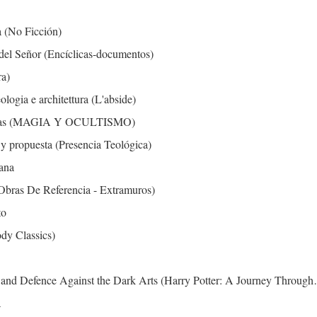
 (No Ficción)
del Señor (Encíclicas-documentos)
ra)
ologia e architettura (L'abside)
 runas (MAGIA Y OCULTISMO)
 y propuesta (Presencia Teológica)
iana
(Obras De Referencia - Extramuros)
to
ody Classics)
nd Defence Against the Dark Arts (Harry Potter: A Journey Through
a