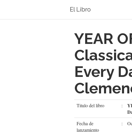
El Libro
YEAR O
Classica
Every D
Clemenc
Y
Titulo del libro
:
D
Fecha de
:
Oc
lanzamiento