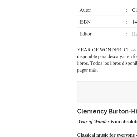
Autor
:
Cl
ISBN
:
14
Editor
:
He
YEAR OF WONDER: Classical M
disponible para descargar en 
libros. Todos los libros disponi
pagar más.
Clemency Burton-Hil
is an absolut
'Year of Wonder
Classical music for everyone 