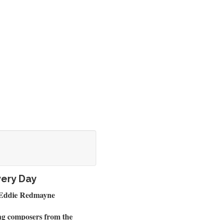
very Day
.' Eddie Redmayne
ting composers from the