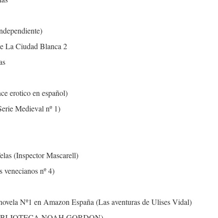
ndependiente)
 de La Ciudad Blanca 2
as
ce erotico en español)
Serie Medieval nº 1)
Telas (Inspector Mascarell)
s venecianos nº 4)
la Nº1 en Amazon España (Las aventuras de Ulises Vidal)
én (BIBLIOTECA NOAH GORDON)