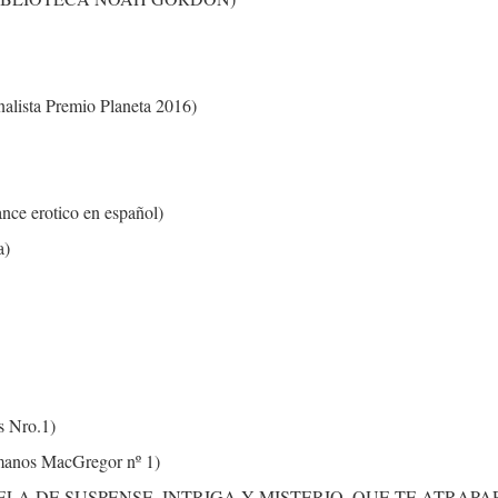
nalista Premio Planeta 2016)
ance erotico en español)
a)
s Nro.1)
manos MacGregor nº 1)
 NOVELA DE SUSPENSE, INTRIGA Y MISTERIO, QUE TE ATRAPA