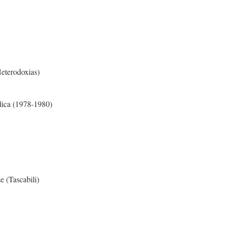
Heterodoxias)
blica (1978-1980)
e (Tascabili)