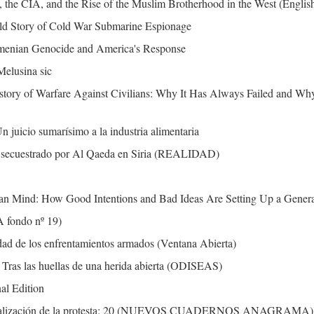
the CIA, and the Rise of the Muslim Brotherhood in the West (English
ld Story of Cold War Submarine Espionage
rmenian Genocide and America's Response
Melusina sic
story of Warfare Against Civilians: Why It Has Always Failed and Why 
juicio sumarísimo a la industria alimentaria
s secuestrado por Al Qaeda en Siria (REALIDAD)
n Mind: How Good Intentions and Bad Ideas Are Setting Up a Generat
A fondo nº 19)
lidad de los enfrentamientos armados (Ventana Abierta)
: Tras las huellas de una herida abierta (ODISEAS)
al Edition
iminalización de la protesta: 20 (NUEVOS CUADERNOS ANAGRAMA)