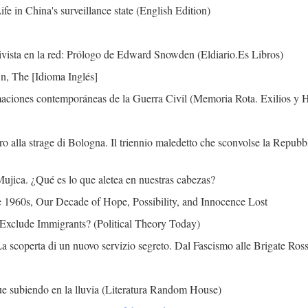
e in China's surveillance state (English Edition)
tivista en la red: Prólogo de Edward Snowden (Eldiario.Es Libros)
, The [Idioma Inglés]
maciones contemporáneas de la Guerra Civil (Memoria Rota. Exilios y 
oro alla strage di Bologna. Il triennio maledetto che sconvolse la Repub
Mujica. ¿Qué es lo que aletea en nuestras cabezas?
 1960s, Our Decade of Hope, Possibility, and Innocence Lost
 Exclude Immigrants? (Political Theory Today)
a scoperta di un nuovo servizio segreto. Dal Fascismo alle Brigate Ross
gue subiendo en la lluvia (Literatura Random House)