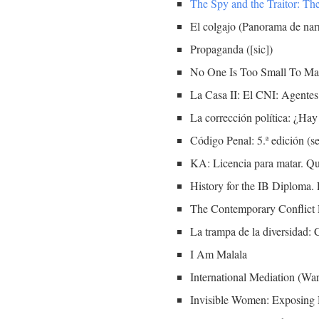
The Spy and the Traitor: Th
El colgajo (Panorama de nar
Propaganda ([sic])
No One Is Too Small To Ma
La Casa II: El CNI: Agentes,
La corrección política: ¿H
Código Penal: 5.ª edición (s
KA: Licencia para matar. Qu
History for the IB Diploma. 
The Contemporary Conflict 
La trampa de la diversidad: 
I Am Malala
International Mediation (Wa
Invisible Women: Exposing 