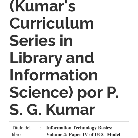
(Kumar's
Curriculum
Series in
Library and
Information
Science) por P.
S. G. Kumar
Information Technology Basics:
Titulo del
:
Volume 4: Paper IV of UGC Model
libro