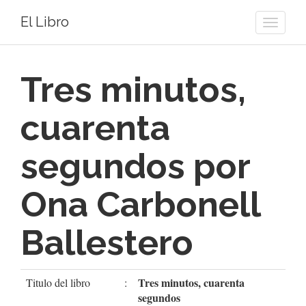
El Libro
Toggle
naviga
Tres minutos,
cuarenta
segundos por
Ona Carbonell
Ballestero
Tres minutos, cuarenta
Titulo del libro
:
segundos