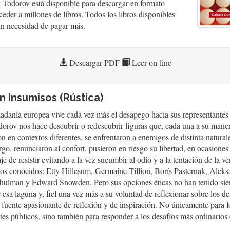
 Todorov está disponible para descargar en formato
er a millones de libros. Todos los libros disponibles
sin necesidad de pagar más.
Descargar PDF
Leer on-line
 Insumisos (Rústica)
adanía europea vive cada vez más el desapego hacia sus representantes 
dorov nos hace descubrir o redescubrir figuras que, cada una a su maner
n en contextos diferentes, se enfrentaron a enemigos de distinta natural
rgo, renunciaron al confort, pusieron en riesgo su libertad, en ocasiones
je de resistir evitando a la vez sucumbir al odio y a la tentación de la
s conocidos: Etty Hillesum, Germaine Tillion, Borís Pasternak, Aleks
ulman y Edward Snowden. Pero sus opciones éticas no han tenido sie
esa laguna y, fiel una vez más a su voluntad de reflexionar sobre los d
 fuente apasionante de reflexión y de inspiración. No únicamente para f
es públicos, sino también para responder a los desafíos más ordinarios 