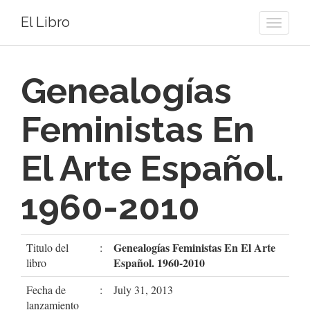
El Libro
Toggle
naviga
Genealogías
Feministas En
El Arte Español.
1960-2010
Genealogías Feministas En El Arte
Titulo del
:
Español. 1960-2010
libro
Fecha de
:
July 31, 2013
lanzamiento