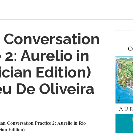
n Conversation
 2: Aurelio in
ician Edition)
eu De Oliveira
ian Conversation Practice 2: Aurelio in Rio
cian Edition)