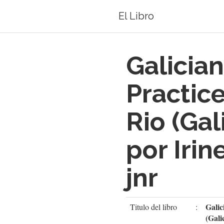
El Libro
Galicia
Practice
Rio (Gal
por Irin
jnr
Galic
Titulo del libro
:
(Gali